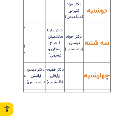
دکتر مراد
دوشنبه
کتیرائی
(متخصص)
دکتر مسعود
دکتر ماریا
کرمان
دکتر جواد
هاشمیان
ساروی
سه شنبه
درستی
( جراح
(متخصص)/
(متخصص)
پستان و
جراح عروق و
ترمیمی)
تیروئید
دکتر فهیمه
دکتر مهدی
دکتر سمیرا
چهارشنبه
یارقلی
آرامش
محمدحسینی
(فلوشیپ)
(متخصص)
(متخصص)
پنجشنبه