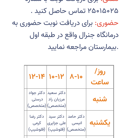
25015025 تماس حاصل کنید
.
حضوری:
برای دریافت نوبت حضوری به
درمانگاه جنرال واقع در طبقه اول
بیمارستان مراجعه نمایید.
روز/
14-16
12-14
10-12
8-10
ساعت
دکتر سعید
دکتر جواد
شنبه
مرزبان راد
درستی
(متخصص)
(متخصص)
دکتر حامد
دکتر سید
دکتر رضا
یکشنبه
انیسی
علی جزایری
کرمی
(متخصص)
(فلوشیپ)
(فلوشیپ)