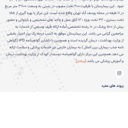
نمود . این بیمارستان با ظرفیت 200 تخت مصوب در زمینی به وسعت 3700 متر مربع
در 11 طبقه در محله یوسف آباد تهران واقع شده است. این مرکز با بهره گیری از 155
تخت بستری ، 32 تخت ویژه ، 12 اتاق عمل و واحد های تشخیصی و بازتوانی و حضور
بیش از 500 پزشک در 10 رشته تخصصی،آماده ارائه طیف وسیعی از خدمات به
مراجعین گرامی می باشد. این بیمارستان موفق به کسب درجه یک برتر اعتبار بخشی
از وزارت بهداشت ، درمان گردیده است و همچنین با داشتن گواهینامه IPD (گواهی
نامه جذب بیماران بین الملل ) به بیماران خارجی نیز خدمات پزشکی و سلامت ارائه
می دهد.همچنین این مرکز دارای گواهینامه دوستدار کودک از وزارت بهداشت درمان
و آموزش پزشکی می باشد.
[بیشتر]
پیوند های مفید
دپارتمان بیماران بین الملل
معاونت آموزشی
فرم ثبت شکایت ،تشکر و پیشنهاد
معاونت پژوهشی
نوبت دهی اینترنتی درمانگاه
معاونت پرستاری
دریافت جواب آزمایش آزمایشگاه
معاونت اجرایی