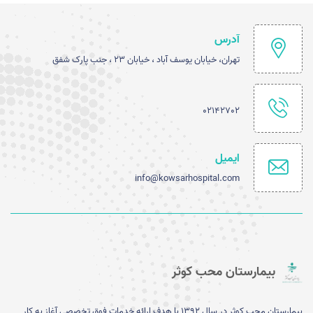
آدرس
تهران، خیابان یوسف آباد ، خیابان 23 ، جنب پارک شفق
02142702
ایمیل
info@kowsarhospital.com
بیمارستان محب کوثر
بیمارستان محب کوثر در سال 1392 با هدف ارائه خدمات فوق تخصصی آغاز به کار