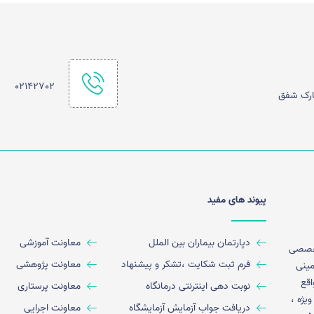
02142702
پیوند های مفید
دپارتمان بیماران بین الملل
معاونت آموزشی
ت فوق تخصصی
فرم ثبت شکایت ،تشکر و پیشنهاد
معاونت پژوهشی
مصوب در زمینی
 واقع
نوبت دهی اینترنتی درمانگاه
معاونت پرستاری
ز 155 تخت بستری ، 32 تخت ویژه ،
دریافت جواب آزمایش آزمایشگاه
معاونت اجرایی