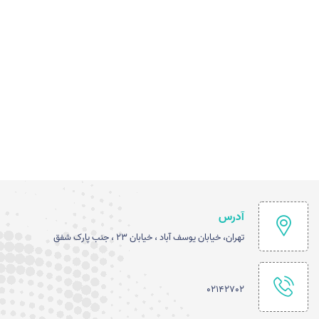
جلسه آموزش سامانه کارآمد با حضور کارشناسان
دانشگاه
برگزاری اولین کمیته اجرایی در سال 1405
تجلیل از واحد منابع انسانی بیمارستان محب
کوثر در روز منابع انسانی
هم افزایی برای سلامت؛ شهردار منطقه 6 ناحیه
آدرس
5 در بیمارستان محب کوثر
تهران، خیابان یوسف آباد ، خیابان 23 ، جنب پارک شفق
گرامیداشت روز ملی علوم آزمایشگاهی
02142702