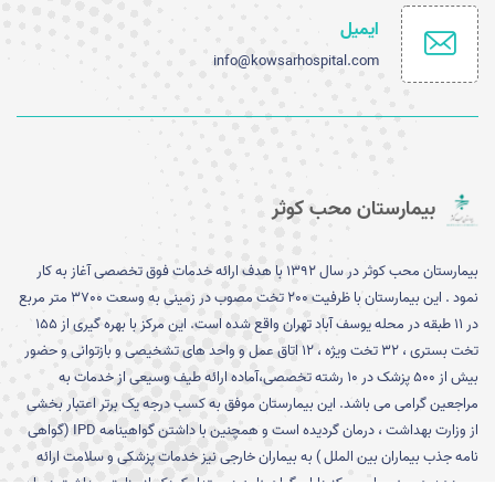
تأیید آمادگی نسبی بیمارستان محب کوثر در
ایمیل
شرایط بحران و دفاعی توسط بازرسان وزارت
بهداشت
info@kowsarhospital.com
برنامه درمانگاه های بیمارستان در تعطیلات نوروز
بیمارستان محب کوثر
محب کوثر؛ در دل بحران، در کنار مردم
بیمارستان محب کوثر در سال 1392 با هدف ارائه خدمات فوق تخصصی آغاز به کار
نمود . این بیمارستان با ظرفیت 200 تخت مصوب در زمینی به وسعت 3700 متر مربع
تشکیل جلسه ستاد بحران بیمارستان با حضور
در 11 طبقه در محله یوسف آباد تهران واقع شده است. این مرکز با بهره گیری از 155
مترون بیمارستان شفایحیایان
تخت بستری ، 32 تخت ویژه ، 12 اتاق عمل و واحد های تشخیصی و بازتوانی و حضور
بیش از 500 پزشک در 10 رشته تخصصی،آماده ارائه طیف وسیعی از خدمات به
مراجعین گرامی می باشد. این بیمارستان موفق به کسب درجه یک برتر اعتبار بخشی
از وزارت بهداشت ، درمان گردیده است و همچنین با داشتن گواهینامه IPD (گواهی
نامه جذب بیماران بین الملل ) به بیماران خارجی نیز خدمات پزشکی و سلامت ارائه
می دهد.همچنین این مرکز دارای گواهینامه دوستدار کودک از وزارت بهداشت درمان